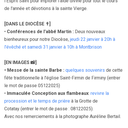
l'Esprit Saint pour implorer l'aide divine pour tout le cours
de l'année et dévotions à la sainte Vierge.
[DANS LE DIOCÈSE ✝️]
•
Conférences de l'abbé Martin :
Deux nouveaux
bienheureux pour notre Diocèse,
jeudi 22 janvier à 20h à
l'évêché et samedi 31 janvier à 10h à Montbrison
[EN IMAGES 📸]
• Messe de la sainte Barbe :
quelques souvenirs
de cette
fête traditionnelle à l'église Saint-Firmin de Firminy (entrer
le mot de passe 05122025)
•
Immaculée Conception aux flambeaux
:
revivre la
procession et le temps de prière
à la Grotte de
Cotatay (entrer le mot de passe : 08122025).
Avec nos remerciements à la photographe Auréline Bertail.