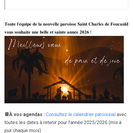
𝐓𝐨𝐮𝐭𝐞 𝐥'𝐞́𝐪𝐮𝐢𝐩𝐞 𝐝𝐞 𝐥𝐚 𝐧𝐨𝐮𝐯𝐞𝐥𝐥𝐞 𝐩𝐚𝐫𝐨𝐢𝐬𝐬𝐞 𝐒𝐚𝐢𝐧𝐭 𝐂𝐡𝐚𝐫𝐥𝐞𝐬 𝐝𝐞 𝐅𝐨𝐮𝐜𝐚𝐮𝐥𝐝
𝐯𝐨𝐮𝐬 𝐬𝐨𝐮𝐡𝐚𝐢𝐭𝐞 𝐮𝐧𝐞 𝐛𝐞𝐥𝐥𝐞 𝐞𝐭 𝐬𝐚𝐢𝐧𝐭𝐞 𝐚𝐧𝐧𝐞́𝐞 𝟐𝟎𝟐𝟔 !
📆À vos agendas :
Consultez le calendrier paroissial
avec
toutes les dates à retenir pour l'année 2025/2026 (mis à
jour chaque mois).